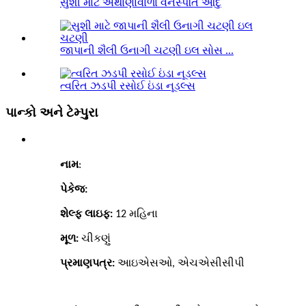
સુશી માટે અથાણાંવાળા વનસ્પતિ આદુ
જાપાની શૈલી ઉનાગી ચટણી ઇલ સોસ ...
ત્વરિત ઝડપી રસોઈ ઇંડા નૂડલ્સ
પાન્કો અને ટેમ્પુરા
નામ
:
પેકેજ:
શેલ્ફ લાઇફ:
12
મહિના
મૂળ:
ચીકણું
પ્રમાણપત્ર:
આઇએસઓ, એચએસીસીપી