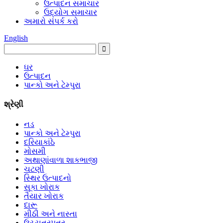
ઉત્પાદન સમાચાર
ઉદ્યોગ સમાચાર
અમારો સંપર્ક કરો
English
ઘર
ઉત્પાદન
પાન્કો અને ટેમ્પુરા
શ્રેણી
નડ
પાન્કો અને ટેમ્પુરા
દરિયાકાંઠે
મોસમી
અથાણાંવાળા શાકભાજી
ચટણી
સ્થિર ઉત્પાદનો
સૂકા ખોરાક
તૈયાર ખોરાક
દારૂ
મીઠી અને નાસ્તા
ઉચ્ચતરપત્ર