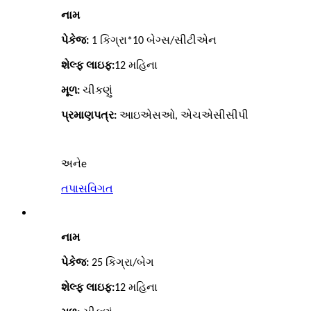
નામ
પેકેજ:
1 કિગ્રા*10 બેગ્સ/સીટીએન
શેલ્ફ લાઇફ:
12 મહિના
મૂળ:
ચીકણું
પ્રમાણપત્ર:
આઇએસઓ, એચએસીસીપી
અને
e
તપાસ
વિગત
નામ
પેકેજ:
25 કિગ્રા/બેગ
શેલ્ફ લાઇફ:
12 મહિના