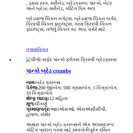
, ડ્રાય રસ્ક, મરીનેડ, બ્રેડક્રમ્બ: પાન્કો, બેટર
અને બ્રેડર, મરીનેડ, કોટિંગ પિક અપ
બ્રેડવાળા ચિકન નગેટ્સ, બ્રેડવાળા ચિકન બર્ગર,
ક્રિસ્પી ચિકન ફાઇલટ્સ, ગરમ ક્રિસ્પી ચિકન
ફાઇલટ્સ, તળેલું ચિકન કટ અપ, વગેરે માટે.
તપાસ
વિગત
પાન્કો બ્રેડ crumbs
નામ:
બ્રેડ ક્રમ્બ્સ
પેકેજ:
200 જી/બેગ, 500 ગ્રામ/બેગ, 1 કિગ્રા/બેગ,
10 કિગ્રા/બેગ
શેલ્ફ લાઇફ:
12 મહિના
મૂળ:
ચીકણું
પ્રમાણપત્ર:
આઇએસઓ, એચએસીસીપી,
હલાલ, કોશેર
અમારા પાન્કો બ્રેડ ક્રમ્બ્સને એક અપવાદરૂપ
કોટિંગ પ્રદાન કરવા માટે સાવચેતીપૂર્વક રચિત