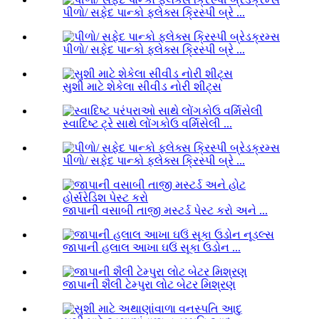
પીળો/ સફેદ પાન્કો ફ્લેક્સ ક્રિસ્પી બ્રે ...
પીળો/ સફેદ પાન્કો ફ્લેક્સ ક્રિસ્પી બ્રે ...
સુશી માટે શેકેલા સીવીડ નોરી શીટ્સ
સ્વાદિષ્ટ ટ્રે સાથે લોંગકોઉ વર્મિસેલી ...
પીળો/ સફેદ પાન્કો ફ્લેક્સ ક્રિસ્પી બ્રે ...
જાપાની વસાબી તાજી મસ્ટર્ડ પેસ્ટ કરો અને ...
જાપાની હલાલ આખા ઘઉં સૂકા ઉડોન ...
જાપાની શૈલી ટેમ્પુરા લોટ બેટર મિશ્રણ