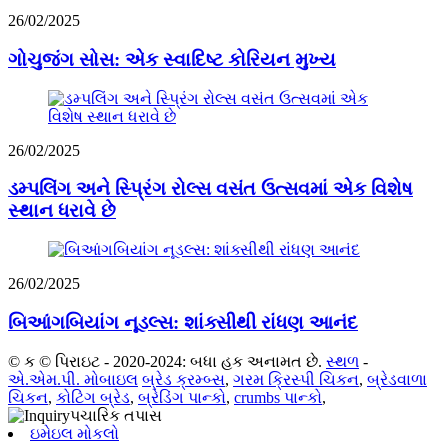
26/02/2025
ગોચુજંગ સોસ: એક સ્વાદિષ્ટ કોરિયન મુખ્ય
26/02/2025
ડમ્પલિંગ અને સ્પ્રિંગ રોલ્સ વસંત ઉત્સવમાં એક વિશેષ
સ્થાન ધરાવે છે
26/02/2025
બિઆંગબિયાંગ નૂડલ્સ: શાંક્સીથી રાંધણ આનંદ
© ક © પિરાઇટ - 2020-2024: બધા હક અનામત છે.
સ્થળ
-
એ.એમ.પી. મોબાઇલ
બ્રેડ ક્રમ્બ્સ
,
ગરમ ક્રિસ્પી ચિકન
,
બ્રેડવાળા
ચિકન
,
કોટિંગ બ્રેડ
,
બ્રેડિંગ પાન્કો
,
crumbs પાન્કો
,
ઇમેઇલ મોકલો