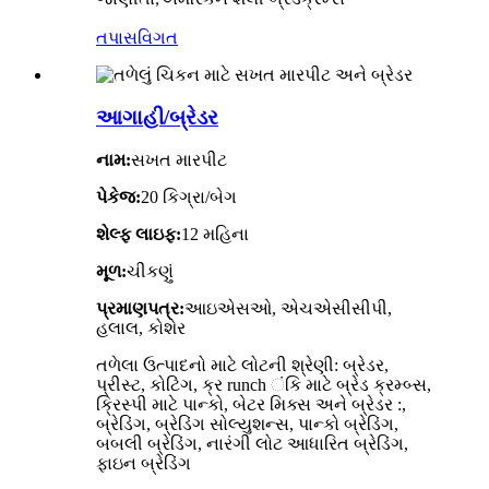
જાણીતા,
તપાસ
વિગત
આગાહી/બ્રેડર
નામ:
સખત મારપીટ
પેકેજ:
20 કિગ્રા/બેગ
શેલ્ફ લાઇફ:
12 મહિના
મૂળ:
ચીકણું
પ્રમાણપત્ર:
આઇએસઓ, એચએસીસીપી,
હલાલ, કોશેર
તળેલા ઉત્પાદનો માટે લોટની શ્રેણી: બ્રેડર,
પ્રીસ્ટ, કોટિંગ, ક્ર runch ંકિ માટે બ્રેડ ક્રમ્બ્સ,
ક્રિસ્પી માટે પાન્કો, બેટર મિક્સ અને બ્રેડર :,
બ્રેડિંગ, બ્રેડિંગ સોલ્યુશન્સ, પાન્કો બ્રેડિંગ,
બબલી બ્રેડિંગ, નારંગી લોટ આધારિત બ્રેડિંગ,
ફાઇન બ્રેડિંગ