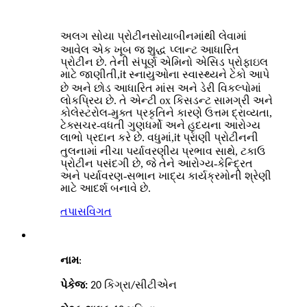
સોયાબીનમાંથી લેવામાં
અલગ સોયા પ્રોટીન
આવેલ એક ખૂબ જ શુદ્ધ પ્લાન્ટ આધારિત
પ્રોટીન છે. તેની સંપૂર્ણ એમિનો એસિડ પ્રોફાઇલ
માટે જાણીતી,
સ્નાયુઓના સ્વાસ્થ્યને ટેકો આપે
it
છે અને છોડ આધારિત માંસ અને ડેરી વિકલ્પોમાં
લોકપ્રિય છે. તે એન્ટી ox કિસડન્ટ સામગ્રી અને
કોલેસ્ટરોલ-મુક્ત પ્રકૃતિને કારણે ઉત્તમ દ્રાવ્યતા,
ટેક્સચર-વધતી ગુણધર્મો અને હૃદયના આરોગ્ય
લાભો પ્રદાન કરે છે. વધુમાં,
પ્રાણી પ્રોટીનની
it
તુલનામાં નીચા પર્યાવરણીય પ્રભાવ સાથે, ટકાઉ
પ્રોટીન પસંદગી છે, જે તેને આરોગ્ય-કેન્દ્રિત
અને પર્યાવરણ-સભાન ખાદ્ય કાર્યક્રમોની શ્રેણી
માટે આદર્શ બનાવે છે.
તપાસ
વિગત
નામ
:
પેકેજ:
20 કિગ્રા/સીટીએન