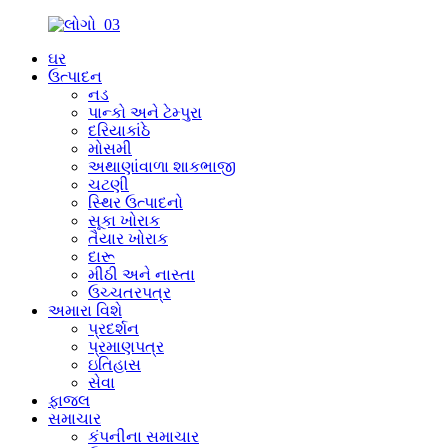
ઘર
ઉત્પાદન
નડ
પાન્કો અને ટેમ્પુરા
દરિયાકાંઠે
મોસમી
અથાણાંવાળા શાકભાજી
ચટણી
સ્થિર ઉત્પાદનો
સૂકા ખોરાક
તૈયાર ખોરાક
દારૂ
મીઠી અને નાસ્તા
ઉચ્ચતરપત્ર
અમારા વિશે
પ્રદર્શન
પ્રમાણપત્ર
ઇતિહાસ
સેવા
ફાજલ
સમાચાર
કંપનીના સમાચાર