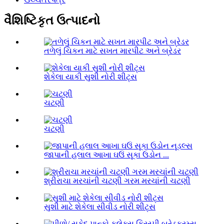
વૈશિષ્ટિકૃત ઉત્પાદનો
તળેલું ચિકન માટે સખત મારપીટ અને બ્રેડર
શેકેલા યાકી સુશી નોરી શીટ્સ
ચટણી
ચટણી
જાપાની હલાલ આખા ઘઉં સૂકા ઉડોન ...
શ્રીરાચા મરચાંની ચટણી ગરમ મરચાંની ચટણી
સુશી માટે શેકેલા સીવીડ નોરી શીટ્સ