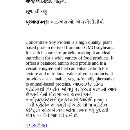
શેલ્ફ લાઇફ:
18 મહિના
મૂળ:
ચીકણું
પ્રમાણપત્ર:
આઇએસઓ, એચએસીસીપી
Concentrate Soy Protein is a high-quality, plant-
based protein derived from non-GMO soybeans.
It is a rich source of protein, making it an ideal
ingredient for a wide variety of food products. It
offers a balanced amino acid profile and is a
versatile ingredient that can enhance both the
texture and nutritional value of your products. It
provides a sustainable, vegan-friendly alternative
to animal-based proteins. આઇસોલેટ સોયા
પ્રોટીનથી વિપરીત, જે વધુ પ્રક્રિયા કરવામાં આવે
છે અને તેમાં મોટાભાગના ચરબી અને
કાર્બોહાઇડ્રેટ્સને દૂર કરવામાં આવેલી protein
ંચી પ્રોટીન સામગ્રી હોય છે, સોયા પ્રોટીન
કેન્દ્રિત સોયાબીનમાં જોવા મળતા વધુ કુદરતી
પોષક તત્વોને જાળવી રાખે છે.
તપાસ
વિગત