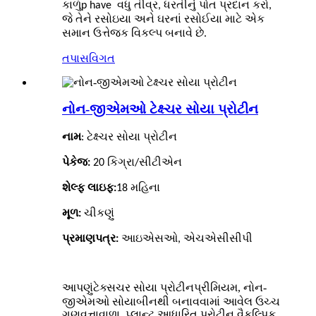
કાળું
p
ha
ve
વધુ તીવ્ર, ધરતીનું પોત પ્રદાન કરો,
જે તેને રસોઇયા અને ઘરનાં રસોઈયા માટે એક
સમાન ઉત્તેજક વિકલ્પ બનાવે છે.
તપાસ
વિગત
નોન-જીએમઓ ટેક્ષ્ચર સોયા પ્રોટીન
નામ
: ટેક્ષ્ચર સોયા પ્રોટીન
પેકેજ:
20 કિગ્રા/સીટીએન
શેલ્ફ લાઇફ:
18 મહિના
મૂળ:
ચીકણું
પ્રમાણપત્ર:
આઇએસઓ, એચએસીસીપી
આપણું
પ્રીમિયમ, નોન-
ટેક્સચર સોયા પ્રોટીન
જીએમઓ સોયાબીનથી બનાવવામાં આવેલ ઉચ્ચ
ગુણવત્તાવાળા, પ્લાન્ટ આધારિત પ્રોટીન વૈકલ્પિક