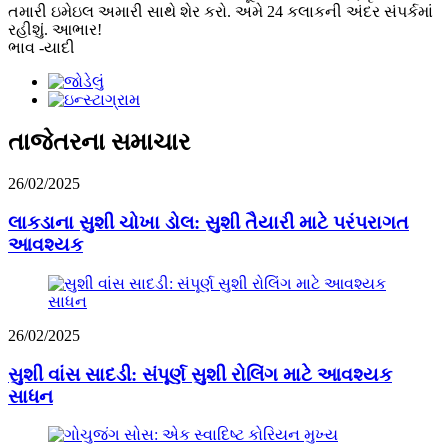
તમારી ઇમેઇલ અમારી સાથે શેર કરો. અમે 24 કલાકની અંદર સંપર્કમાં
રહીશું. આભાર!
ભાવ -યાદી
તાજેતરના સમાચાર
26/02/2025
લાકડાના સુશી ચોખા ડોલ: સુશી તૈયારી માટે પરંપરાગત
આવશ્યક
26/02/2025
સુશી વાંસ સાદડી: સંપૂર્ણ સુશી રોલિંગ માટે આવશ્યક
સાધન