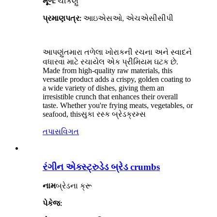
મૂળ:
ચીકણું
પ્રમાણપત્ર:
આઇએસઓ, એચએસીસીપી
આપણું
તમારા તળેલા ખોરાકની રચના અને સ્વાદને
વધારવા માટે રચાયેલ એક પ્રીમિયમ ઘટક છે.
Made from high-quality raw materials, this
versatile product adds a crispy, golden coating to
a wide variety of dishes, giving them an
irresistible crunch that enhances their overall
taste. Whether you're frying meats, vegetables, or
seafood, this
સુકા રસ્ક બ્રેડક્રમ્સ
તપાસ
વિગત
રંગીન એક્સ્ટ્રુડેડ બ્રેડ crumbs
બ્રેડના ક્રૂ
નામ
પેકેજ: