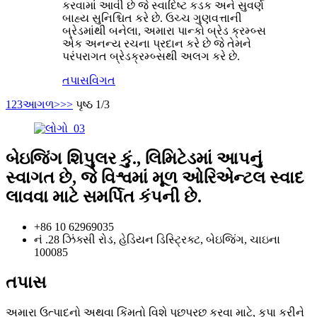
કરવામાં આવી છે જે સ્વાદિષ્ટ કડક અને સુવર્ણ
બાહ્ય સુનિશ્ચિત કરે છે. ઉચ્ચ ગુણવત્તાની
બ્રેડમાંથી બનેલા, અમારા પાન્કો બ્રેડ ક્રમ્બ્સ
એક અનન્ય રચના પ્રદાન કરે છે જે તેમને
પરંપરાગત બ્રેડક્રમ્બ્સથી અલગ કરે છે.
તપાસ
વિગત
1
2
3
આગળ>
>>
પૃષ્ઠ 1/3
બેઇજિંગ શિપુલર કું., લિમિટેડમાં આપનું
સ્વાગત છે, જે વિશ્વમાં મૂળ ઓરિએન્ટલ સ્વાદ
લાવવા માટે સમર્પિત કંપની છે.
+86 10 62969035
નં .28 ઝિંક્સી રોડ, હેડિયન ડિસ્ટ્રિક્ટ, બેઇજિંગ, ચાઇના
100085
તપાસ
અમારા ઉત્પાદનો અથવા કિંમતો વિશે પૂછપરછ કરવા માટે, કૃપા કરીને