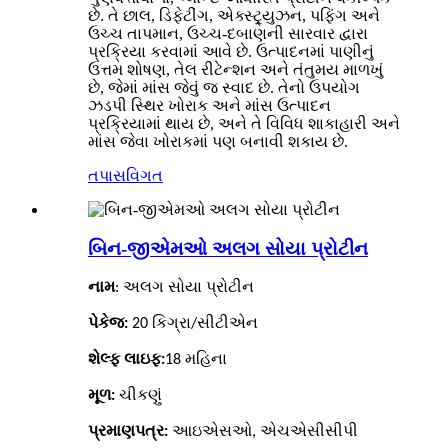
છે. તે છાલ, ડિફેટીંગ, એક્સ્ટ્ર્યુઝન, પફિંગ અને
ઉચ્ચ તાપમાન, ઉચ્ચ-દબાણની સારવાર દ્વારા
પ્રક્રિયા કરવામાં આવે છે. ઉત્પાદનમાં પાણીનું
ઉત્તમ શોષણ, તેલ રીટેન્શન અને તંતુમય માળખું
છે, જેમાં માંસ જેવું જ સ્વાદ છે. તેનો ઉપયોગ
ઝડપી સ્થિર ખોરાક અને માંસ ઉત્પાદન
પ્રક્રિયામાં થાય છે, અને તે વિવિધ શાકાહારી અને
માંસ જેવા ખોરાકમાં પણ બનાવી શકાય છે.
તપાસ
વિગત
બિન-જીએમઓ અલગ સોયા પ્રોટીન
નામ
: અલગ સોયા પ્રોટીન
પેકેજ:
20 કિગ્રા/સીટીએન
શેલ્ફ લાઇફ:
18 મહિના
મૂળ:
ચીકણું
પ્રમાણપત્ર:
આઇએસઓ, એચએસીસીપી