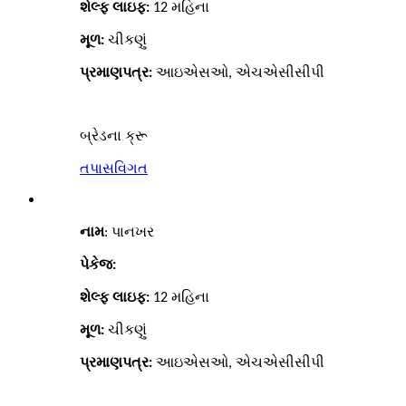
શેલ્ફ લાઇફ:
12
મહિના
મૂળ:
ચીકણું
પ્રમાણપત્ર:
આઇએસઓ, એચએસીસીપી
બ્રેડના ક્રૂ
તપાસ
વિગત
નામ
:
પાનખર
પેકેજ:
શેલ્ફ લાઇફ:
12
મહિના
મૂળ:
ચીકણું
પ્રમાણપત્ર:
આઇએસઓ, એચએસીસીપી