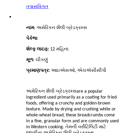
તપાસ
વિગત
અમેરિકન શૈલી બ્રેડક્રમ્સ
નામ
:
પેકેજ:
શેલ્ફ લાઇફ:
12
મહિના
મૂળ:
ચીકણું
પ્રમાણપત્ર:
આઇએસઓ, એચએસીસીપી
અમેરિકન શૈલી બ્રેડક્રમ્સ
are a popular
ingredient used primarily as a coating for fried
foods, offering a crunchy and golden-brown
texture. Made by drying and crushing white or
whole-wheat bread, these breadcrumbs come
in a fine, granular form and are commonly used
in Western cooking. તેમની વર્સેટિલિટી માટે
અમેરિકન શૈલી બ્રેડક્રમ્સ