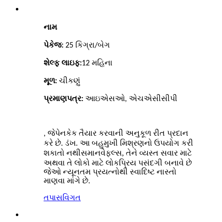
નામ
પેકેજ:
25 કિગ્રા/બેગ
શેલ્ફ લાઇફ:
12 મહિના
મૂળ:
ચીકણું
પ્રમાણપત્ર:
આઇએસઓ, એચએસીસીપી
પેનકેક તૈયાર કરવાની અનુકૂળ રીત પ્રદાન
, જે
કરે છે
. આ બહુમુખી મિશ્રણનો ઉપયોગ કરી
.
ડંખ
શકાતો નથી
વેફલ્સ, તેને વ્યસ્ત સવાર માટે
સમાન
અથવા તે લોકો માટે લોકપ્રિય પસંદગી બનાવે છે
જેઓ ન્યૂનતમ પ્રયત્નોથી સ્વાદિષ્ટ નાસ્તો
માણવા માંગે છે.
તપાસ
વિગત