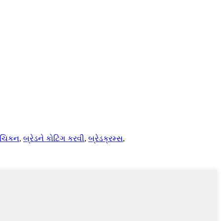
ડ ચિકન
,
બ્રેડને કોટિંગ કરવી
,
બ્રેડક્રમ્સ
,