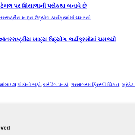
રા ટેબલ પર શિયાળાની પરીકથા બનાવે છે
ંતરરાષ્ટ્રીય ખાદ્ય ઉદ્યોગ કાર્યક્રમોમાં ચમક્યો
મોબાઇલ
પાંકોનો ભૂકો
,
બ્રેડિંગ પેન્કો
,
ગરમાગરમ ક્રિસ્પી ચિકન
,
બ્રેડે