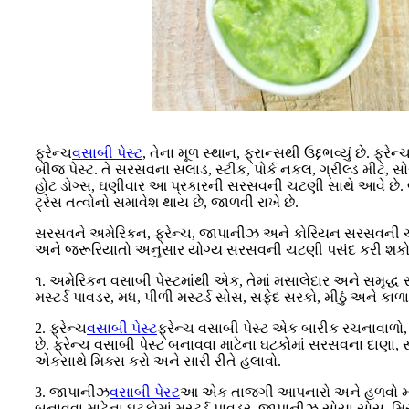
ફ્રેન્ચ
વસાબી પેસ્ટ
, તેના મૂળ સ્થાન, ફ્રાન્સથી ઉદ્દભવ્યું છે. 
બીજ પેસ્ટ. તે સરસવના સલાડ, સ્ટીક, પોર્ક નકલ, ગ્રીલ્ડ મીટ, સ
હોટ ડોગ્સ, ઘણીવાર આ પ્રકારની સરસવની ચટણી સાથે આવે છે. લ
ટ્રેસ તત્વોનો સમાવેશ થાય છે, જાળવી રાખે છે.
સરસવને અમેરિકન, ફ્રેન્ચ, જાપાનીઝ અને કોરિયન સરસવની ચટણ
અને જરૂરિયાતો અનુસાર યોગ્ય સરસવની ચટણી પસંદ કરી શકો
૧. અમેરિકન વસાબી પેસ્ટમાંથી એક, તેમાં મસાલેદાર અને સમૃદ્ધ સ
મસ્ટર્ડ પાવડર, મધ, પીળી મસ્ટર્ડ સોસ, સફેદ સરકો, મીઠું અને 
2. ફ્રેન્ચ
વસાબી પેસ્ટ
ફ્રેન્ચ વસાબી પેસ્ટ એક બારીક રચનાવાળો, સ
છે. ફ્રેન્ચ વસાબી પેસ્ટ બનાવવા માટેના ઘટકોમાં સરસવના દાણા
એકસાથે મિક્સ કરો અને સારી રીતે હલાવો.
3. જાપાનીઝ
વસાબી પેસ્ટ
આ એક તાજગી આપનારો અને હળવો મસાલો છ
બનાવવા માટેના ઘટકોમાં મસ્ટર્ડ પાવડર, જાપાનીઝ સોયા સોસ, મિ