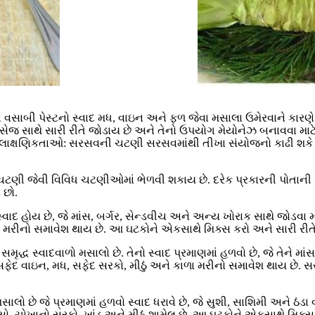
ફ્રેન્ચ વસાબી પેસ્ટનો સ્વાદ મધ, વાઇન અને ફળ જેવા મસાલા ઉમેરવાને કારણ
ોસેજ સાથે સારી રીતે જોડાય છે અને તેનો ઉપયોગ મેયોનેઝ બનાવવા માટે થ
ાક્ષણિકતાઓ: સરસવની ચટણી સરસવમાંથી તીખા સંયોજનો કાઢી શકે છે જ્
ી જેવી વિવિધ ચટણીઓમાં ભેળવી શકાય છે. દરેક પ્રકારની પોતાની આ
 છો.
્વાદ હોય છે, જે માંસ, બર્ગર, સેન્ડવીચ અને અન્ય ખોરાક સાથે જોડવા મ
કાળા મરીનો સમાવેશ થાય છે. આ ઘટકોને એકસાથે મિક્સ કરો અને સારી રીત
મૃદ્ધ સ્વાદવાળો મસાલો છે. તેનો સ્વાદ પ્રમાણમાં હળવો છે, જે તેને મ
, સફેદ વાઇન, મધ, સફેદ સરકો, મીઠું અને કાળા મરીનો સમાવેશ થાય છે.
ે જે પ્રમાણમાં હળવો સ્વાદ ધરાવે છે, જે સુશી, સાશિમી અને ઠંડા 
સો, ચોખાનો સરકો, ખાંડ અને મીઠું શામેલ છે. આ ઘટકોને એકસાથે મિક્