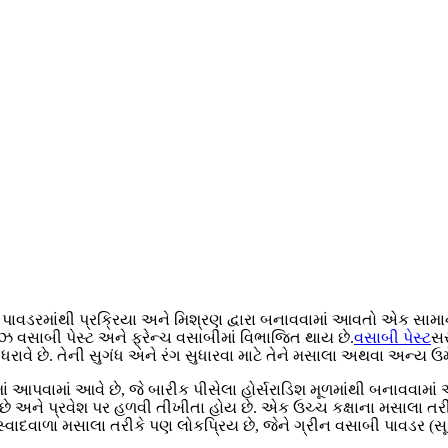
વડરમાંથી પ્રક્રિયા અને મિશ્રણ દ્વારા બનાવવામાં આવતો એક સામાન્ય
ઝ વસાબી પેસ્ટ અને ફ્રેન્ચ વસાબીમાં વિભાજિત થાય છે.
વસાબી પેસ્ટ
સર
રાવે છે. તેની સુગંધ અને રંગ સુધારવા માટે તેને મસાલા અથવા અન્ય ઉ
ાં આપવામાં આવે છે, જે બારીક પીસેલા હોર્સરાડિશ મૂળમાંથી બનાવવામાં આવ
ે અને પ્રવેશ પર હળવી તીખીતા હોય છે. એક ઉચ્ચ કક્ષાના મસાલા તરીકે
-સ્વાદવાળા મસાલા તરીકે પણ લોકપ્રિય છે, જેને ગ્રીન વસાબી પાવડર (સૂ