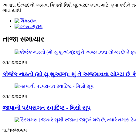
અમારા ઉત્પાદનો અથવા કિંમતો વિશે પૂછપરછ કરવા માટે, કૃપા કરીને ત
ભાવ યાદી
તાજા સમાચાર
૩૧/૧૨/૨૦૨૫
કોંજેક નાસ્તો (મો યુ શુઆંગ): શું તે અજમાવવા યોગ્ય છે 
૩૧/૧૨/૨૦૨૫
જાપાની પરંપરાગત સ્વાદિષ્ટ - મિસો સૂપ
૧૮/૧૨/૨૦૨૫