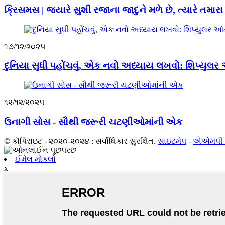
ક્રિસમસ | જ્યારે સુશી રજાના જાદુને મળે છે, ત્યારે તમા
૧૭/૧૨/૨૦૨૫
દુનિયા સુધી પહોંચવું, એક નવો અધ્યાય લખવો: શિપ્યુલર આ
૧૨/૧૨/૨૦૨૫
ઉનાગી સોસ - સૌથી જરૂરી ચટણીઓમાંની એક
© કૉપિરાઇટ - ૨૦૨૦-૨૦૨૪ : સર્વાધિકાર સુરક્ષિત.
સાઇટમેપ
-
એએમપી 
ઈમેલ મોકલો
x