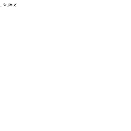
ું. આભાર!