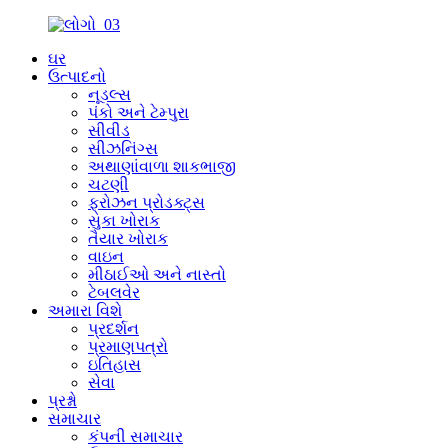
ઘર
ઉત્પાદનો
નૂડલ્સ
પંકો અને ટેમ્પુરા
સીવીડ
સીઝનિંગ્સ
અથાણાંવાળા શાકભાજી
ચટણી
ફ્રોઝન પ્રોડક્ટ્સ
સુકા ખોરાક
તૈયાર ખોરાક
વાઇન
મીઠાઈઓ અને નાસ્તો
ટેબલવેર
અમારા વિશે
પ્રદર્શન
પ્રમાણપત્રો
ઇતિહાસ
સેવા
પ્રશ્નો
સમાચાર
કંપની સમાચાર