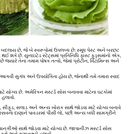
ે બદલાય છે, જે બે સ્વરૂપોમાં ઉપલબ્ધ છે: સ્મૂધ પેસ્ટ અને બરછટ
ઈ શકે છે. યુનાઇટેડ સ્ટેટ્સમાં પ્રતિનિધિ ફાસ્ટ ફૂડ્સમાંનો એક,
યારે તેના તમામ પોષક તત્વો, જેમાં પ્રોટીન, વિટામિન્સ અને
ગવી સુગંધ અને ઉપયોગિતા હોય છે, જેનાથી તમે તમારા સ્વાદ
ાટે યોગ્ય છે. અમેરિકન મસ્ટર્ડ સોસ બનાવવા માટેના ઘટકોમાં
ે હલાવો.
ાંસ, સીફૂડ, સલાડ અને અન્ય ખોરાક સાથે જોડવા માટે યોગ્ય બનાવે
 સરસવના દાણાને પાવડરમાં પીસી લો, પછી અન્ય બધી સામગ્રીને
વાનગીઓ સાથે જોડવા માટે યોગ્ય છે. જાપાનીઝ મસ્ટર્ડ સોસ
સ કરો અને સમાનરૂપે હલાવો.