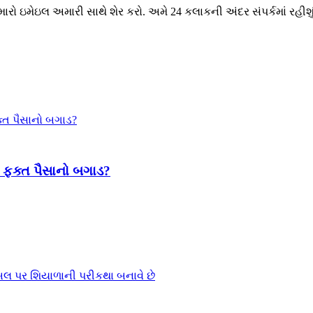
મારો ઇમેઇલ અમારી સાથે શેર કરો. અમે 24 કલાકની અંદર સંપર્કમાં રહીશ
કે ફક્ત પૈસાનો બગાડ?