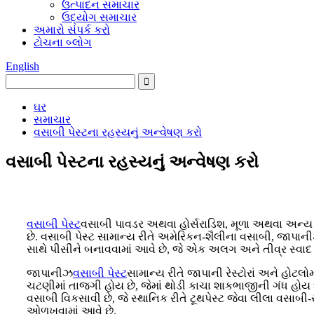
ઉત્પાદન સમાચાર
ઉદ્યોગ સમાચાર
અમારો સંપર્ક કરો
ટોચના બ્લોગ
English
ઘર
સમાચાર
વસાબી પેસ્ટના રહસ્યનું અન્વેષણ કરો
વસાબી પેસ્ટના રહસ્યનું અન્વેષણ કરો
વસાબી પેસ્ટ
વસાબી પાવડર અથવા હોર્સરાડિશ, મૂળા અથવા અન્ય પા
છે. વસાબી પેસ્ટ સામાન્ય રીતે અમેરિકન-શૈલીના વસાબી, જાપાની
સાથે પીસીને બનાવવામાં આવે છે, જે એક અલગ અને તીવ્ર સ્વાદ ધ
જાપાનીઝ
વસાબી પેસ્ટ
સામાન્ય રીતે જાપાની રેસ્ટોરાં અને હોટલોમ
ચટણીમાં તાજગી હોય છે, જેમાં થોડી કાચા શાકભાજીની ગંધ હોય છ
વસાબી વિકસાવી છે, જે સ્થાનિક રીતે ટૂથપેસ્ટ જેવા લીલા વસાબી
ઓળખવામાં આવે છે.