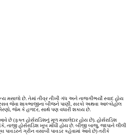
 મસાલો છે. તેમાં તીવ્ર તીખી ગંધ અને તાજગીભર્યો સ્વાદ હોય
સવ જેવા શાકભાજીના બીજને પાણી, સરકો અથવા આલ્કોહોલ
મેરણો, જેમ કે હળદર, સાથે પણ વધારી શકાય છે.
ે છે (ફક્ત હોર્સરાડિશનું મૂળ મસાલેદાર હોય છે). હોર્સરાડિશ
, તાજી હોર્સરાડિશ ખૂબ મોંઘી હોય છે. બીજી બાજુ, જાપાને લીલી
કા પાવડરને ગ્રીન વસાબી પાવડર કહેવામાં આવે છે) તરીકે