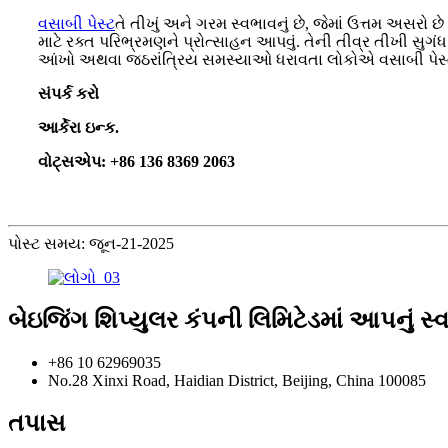
વસાબી પેસ્ટ
તે તીખું અને ગરમ સ્વભાવનું છે, જેમાં ઉત્તમ અસરો છ
માટે રક્ત પરિભ્રમણને પ્રોત્સાહન આપવું. તેની તીવ્ર તીખી સુ
આંખો અથવા જઠરાંત્રિય સમસ્યાઓ ધરાવતા લોકોએ વસાબી પેસ્ટ ટ
સંપર્ક કરો
આર્કેરા ઇન્ક.
વોટ્સએપ: +86 136 8369 2063
પોસ્ટ સમય: જૂન-21-2025
બેઇજિંગ શિપ્યુલર કંપની લિમિટેડમાં આપનું સ્વાગ
+86 10 62969035
No.28 Xinxi Road, Haidian District, Beijing, China 100085
તપાસ